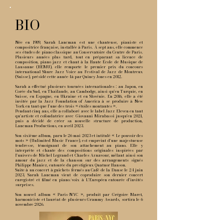
BIO
Née en 1989, Sarah Lancman est une chanteuse, pianiste et
compositrice française, installée à Paris. À sept ans, elle commence
ses études de piano classique au Conservatoire du Centre de Paris.
Plusieurs années plus tard, tout en préparant sa licence de
composition, piano jazz et chant à la Haute École de Musique de
Lausanne (HEMU), elle remporte le premier prix du concours
international Shure Jazz Voice au Festival de Jazz de Montreux
(Suisse), présidé cette année-là par Quincy Jones en 2012.
Sarah a effectué plusieurs tournées internationales : au Japon, en
Corée du Sud, en Thaïlande, au Cambodge, ainsi qu’en Turquie, en
Suisse, en Espagne, en Ukraine et en Slovénie. En 2016, elle a été
invitée par la Jazz Foundation of America à se produire à New
York en tant que l’une des trois « étoiles montantes ».
Pendant cinq ans, elle a collaboré avec le label Jazz Eleven en tant
qu'artiste et cofondatrice avec Giovanni Mirabassi jusqu'en 2021,
puis a décidé de créer sa nouvelle structure de production,
Lancman Productions, en avril 2023.
Son sixième album, paru le 26 mai 2023 et intitulé « Le pouvoir des
mots » (Unlimited Music France), est empreint d'une majestueuse
tendresse, témoignant de son attachement au piano. Elle y
interprète et chante des compositions originales inspirées par
l'univers de Michel Legrand et Charles Aznavour, mêlant ainsi son
amour du jazz et de la chanson sur des arrangements signés
Philippe Maniez, entourée du prestigieux Quatuor Hanson.
Suite à un concert à guichets fermés au Café de la Danse le 24 juin
2023, Sarah Lancman vient de coproduire son dernier concert
enregistré et filmé en piano/voix à L'Européen entourée d'invités
surprises.
Son nouvel album « Paris-NYC », produit par Grégoire Maret,
harmoniciste et lauréat de plusieurs Grammy Awards, sortira le 6
novembre 2026.