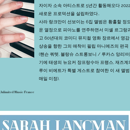
자이자 소속 아티스트로 5년간 활동해오다 2022년 9월
새로운 프로덕션을 설립하였다..
사라 랑크만이 선보이는 6집 앨범은 황홀할 정
운 열정으로 피아노를 연주하면서 미셸 르그랑과
고 60년대의 코미디 뮤지컬 영화 장르에서 영
샹송을 향한 그의 애착이 필립 마니에즈의 편곡
(핸슨 쿼텟, 블랑슈 스트롱보니
/ 루카스 앙리)
기에 태생의 뉴요커 장프랑수아 프랭스, 재즈계
루이 비에트가 특별 게스트로 참여한 이 새 앨범은
매일 미정).
Unlimited Music France