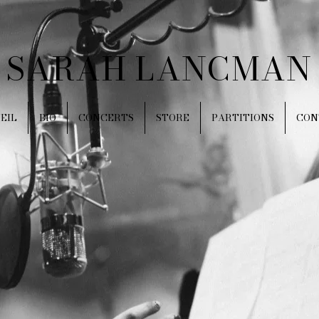
SARAH LANCMAN
EIL
BIO
CONCERTS
STORE
PARTITIONS
CON